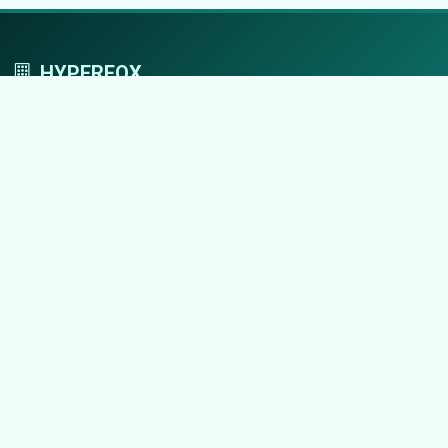
HYPERFOX
Tworzymy przestrzeń, w której marki grają
pierwszoplanowe role.
Nawigacja
Strona główna
Zaloguj się
Dodaj firmę
Przypomnij hasło
Blog
Kontakt