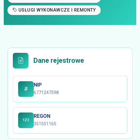
USŁUGI WYKONAWCZE I REMONTY
Dane rejestrowe
NIP
6771247598
REGON
351551165