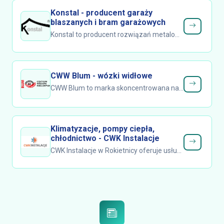
Konstal - producent garaży
blaszanych i bram garażowych
Konstal to producent rozwiązań metalowych z Jodłownika, specjalizujący się w dostarczaniu garaży blaszanych oraz bram garażowych o...
CWW Blum - wózki widłowe
CWW Blum to marka skoncentrowana na utrzymaniu ruchu w magazynach i zakładach poprzez dobór i serwis wózków widłowych oraz kluczowych...
Klimatyzacje, pompy ciepła,
chłodnictwo - CWK Instalacje
CWK Instalacje w Rokietnicy oferuje usługi montażu i serwisu systemów klimatyzacyjnych, które sprawdzają się zarówno w nowoczesnych...