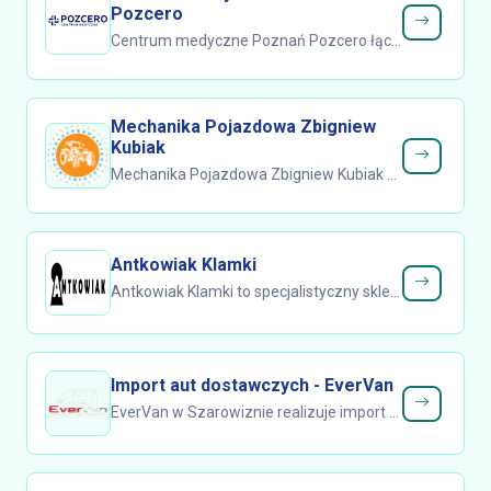
Pozcero
Centrum medyczne Poznań Pozcero łączy diagnostykę i kompleksową fizjoterapię w nowoczesnym zapleczu terapeutycznym, dopasowanym do...
Mechanika Pojazdowa Zbigniew
Kubiak
Mechanika Pojazdowa Zbigniew Kubiak z Kaźmierza to profesjonalny serwis ciągników rolniczych, stawiający na rzetelną diagnostykę i...
Antkowiak Klamki
Antkowiak Klamki to specjalistyczny sklep z klamkami działający w Poznaniu, nastawiony na dobór rozwiązań do drzwi wewnętrznych i...
Import aut dostawczych - EverVan
EverVan w Szarowiznie realizuje import aut dostawczych oraz import busów z myślą o firmach, które potrzebują sprawnych pojazdów do...