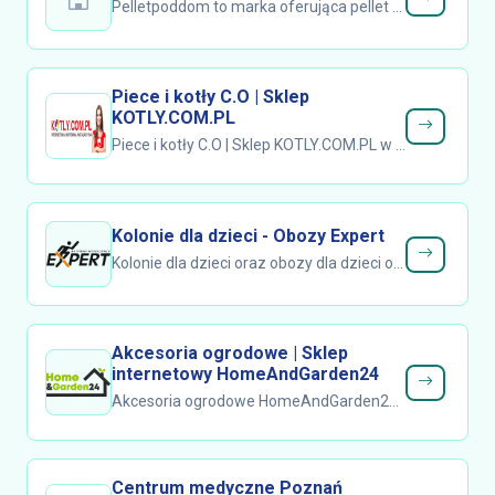
Pelletpoddom to marka oferująca pellet drzewny w formie gotowej do wygodnego zamówienia i regularnych dostaw do domów oraz obiektów...
Piece i kotły C.O | Sklep
KOTLY.COM.PL
Piece i kotły C.O | Sklep KOTLY.COM.PL w Raciborzu tworzy rozwiązania dla systemów ogrzewania, klimatyzacji i wentylacji, w których liczy...
Kolonie dla dzieci - Obozy Expert
Kolonie dla dzieci oraz obozy dla dzieci organizowane przez Obozy Expert to propozycja wyjazdów wakacyjnych dla młodych uczestników,...
Akcesoria ogrodowe | Sklep
internetowy HomeAndGarden24
Akcesoria ogrodowe HomeAndGarden24 to zestaw starannie dobranych rozwiązań do aranżacji przestrzeni zielonych, niezależnie od metrażu i...
Centrum medyczne Poznań