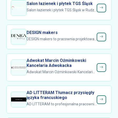
Salon łazienek i płytek TGS Śląsk
Salon łazienek i płytek TGS Śląsk w Rudzie Śląskiej oferuje starannie dobrane płytki ścienne i podłogowe do łazienek oraz kuchni,...
DESIGN makers
DESIGN makers to pracownia projektowa, która w Szczecinie realizuje kompleksowe podejście do aranżacji przestrzeni – od pierwszych...
Adwokat Marcin Oźminkowski
Kancelaria Adwokacka
Adwokat Marcin Oźminkowski Kancelaria Adwokacka zapewnia kompleksową obsługę prawną firm, obejmującą bieżące doradztwo oraz wsparcie w...
AD LITTERAM Tłumacz przysięgły
języka francuskiego
AD LITTERAM to profesjonalna pracownia tłumaczeń przysięgłych języka francuskiego, działająca z myślą o dokumentach wymagających...