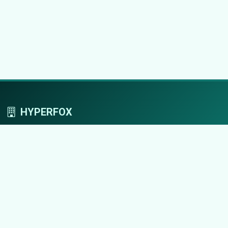
HYPERFOX
Tworzymy przestrzeń, w której marki grają
pierwszoplanowe role.
Nawigacja
Strona główna
Zaloguj się