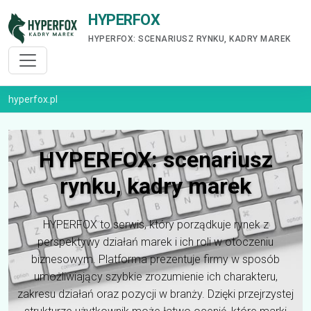
HYPERFOX
HYPERFOX: SCENARIUSZ RYNKU, KADRY MAREK
hyperfox.pl
HYPERFOX: scenariusz
rynku, kadry marek
HYPERFOX to serwis, który porządkuje rynek z
perspektywy działań marek i ich roli w otoczeniu
biznesowym. Platforma prezentuje firmy w sposób
umożliwiający szybkie zrozumienie ich charakteru,
zakresu działań oraz pozycji w branży. Dzięki przejrzystej