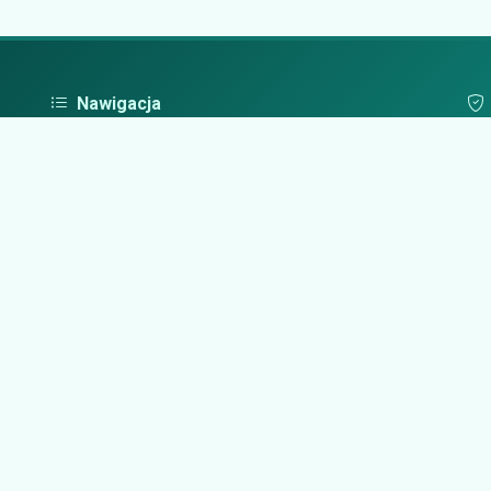
Nawigacja
Strona główna
Pol
Zaloguj się
Dodaj firmę
Przypomnij hasło
Blog
Kontakt
Mapa strony