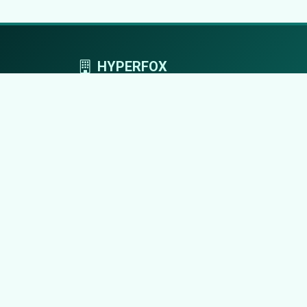
HYPERFOX
Tworzymy przestrzeń, w której marki grają
pierwszoplanowe role.