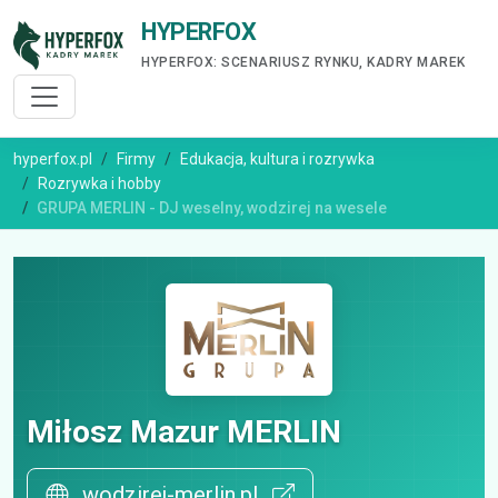
HYPERFOX
HYPERFOX: SCENARIUSZ RYNKU, KADRY MAREK
hyperfox.pl
Firmy
Edukacja, kultura i rozrywka
Rozrywka i hobby
GRUPA MERLIN - DJ weselny, wodzirej na wesele
Miłosz Mazur MERLIN
wodzirej-merlin.pl