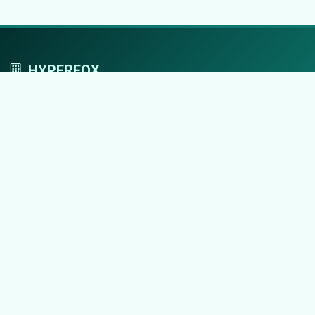
HYPERFOX
Tworzymy przestrzeń, w której marki grają
pierwszoplanowe role.
Nawigacja
Strona główna
Zaloguj się
Dodaj firmę
Przypomnij hasło
Blog