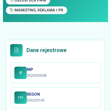
USŁUGI DLA FIRM
MARKETING, REKLAMA I PR
Dane rejestrowe
NIP
7620003048
REGON
550329145