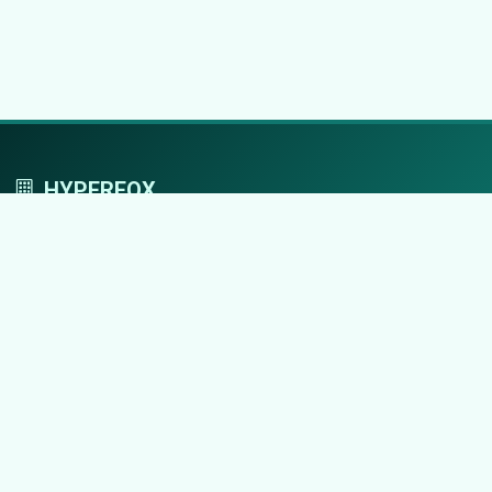
HYPERFOX
Tworzymy przestrzeń, w której marki grają
pierwszoplanowe role.
Nawigacja
Strona główna
Zaloguj się
Dodaj firmę