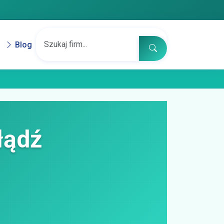
Blog
łądź