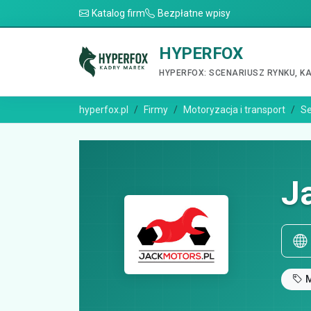
Katalog firm
Bezpłatne wpisy
HYPERFOX
HYPERFOX: SCENARIUSZ RYNKU, K
hyperfox.pl
Firmy
Motoryzacja i transport
Se
J