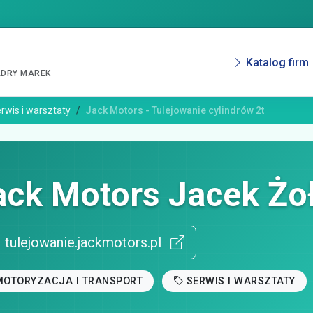
Katalog firm
ADRY MAREK
rwis i warsztaty
Jack Motors - Tulejowanie cylindrów 2t
ack Motors Jacek Żo
tulejowanie.jackmotors.pl
MOTORYZACJA I TRANSPORT
SERWIS I WARSZTATY