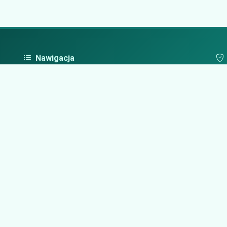
Nawigacja
Strona główna
Pol
Zaloguj się
Dodaj firmę
Przypomnij hasło
Blog
Kontakt
Mapa strony