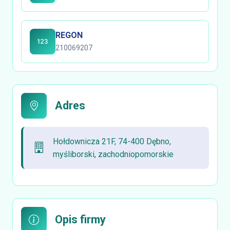
REGON
210069207
Adres
Hołdownicza 21F, 74-400 Dębno,
myśliborski, zachodniopomorskie
Opis firmy