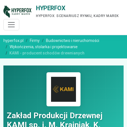
HYPERFOX
HYPERFOX: SCENARIUSZ RYNKU, KADRY MAREK
hyperfox.pl
Firmy
Budownictwo i nieruchomości
Wykończenia, stolarka i projektowanie
KAMI - producent schodów drewnianych
Zakład Produkcji Drzewnej
KAMI sp. j. M. Krajniak, K.