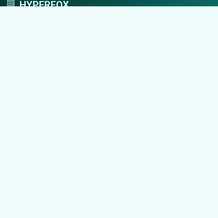
HYPERFOX
Tworzymy przestrzeń, w której marki grają
pierwszoplanowe role.
Nawigacja
Strona główna
Zaloguj się
Dodaj firmę
Przypomnij hasło
Blog
Kontakt
Mapa strony