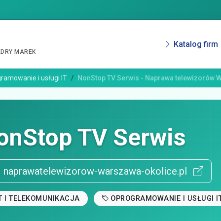
Katalog firm
ADRY MAREK
ramowanie i usługi IT
NonStop TV Serwis - Naprawa telewizorów 
onStop TV Serwis
naprawatelewizorow-warszawa-okolice.pl
T I TELEKOMUNIKACJA
OPROGRAMOWANIE I USŁUGI I