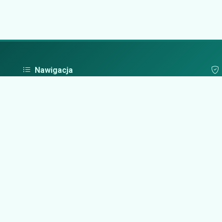
Nawigacja
Strona główna
Pol
Zaloguj się
Dodaj firmę
Przypomnij hasło
Blog
Kontakt
Mapa strony