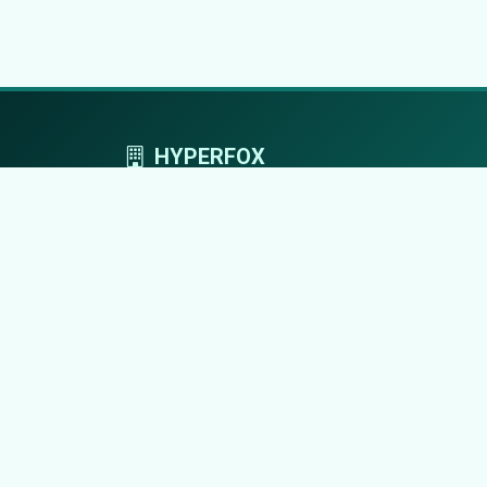
HYPERFOX
Tworzymy przestrzeń, w której marki grają
pierwszoplanowe role.