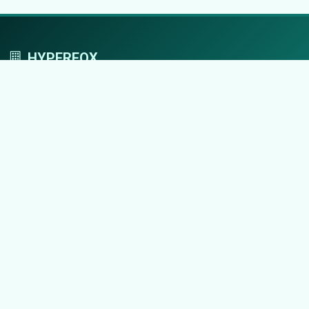
HYPERFOX
Tworzymy przestrzeń, w której marki grają
pierwszoplanowe role.
Nawigacja
Strona główna
Zaloguj się
Dodaj firmę
Przypomnij hasło
Blog