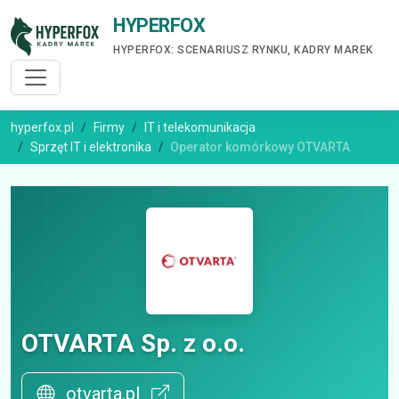
HYPERFOX
HYPERFOX: SCENARIUSZ RYNKU, KADRY MAREK
hyperfox.pl
Firmy
IT i telekomunikacja
Sprzęt IT i elektronika
Operator komórkowy OTVARTA
OTVARTA Sp. z o.o.
otvarta.pl