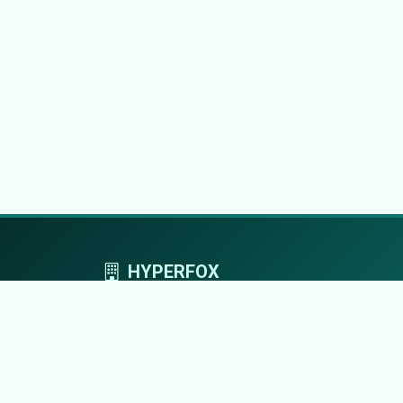
HYPERFOX
Tworzymy przestrzeń, w której marki grają
pierwszoplanowe role.