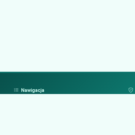
Nawigacja
Strona główna
Pol
Zaloguj się
Dodaj firmę