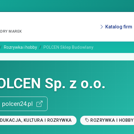
Katalog firm
ADRY MAREK
Rozrywka i hobby
POLCEN Sklep Budowlany
OLCEN Sp. z o.o.
polcen24.pl
EDUKACJA, KULTURA I ROZRYWKA
ROZRYWKA I HOBBY