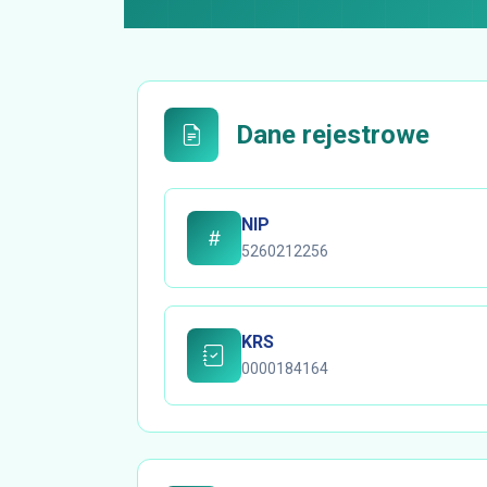
Dane rejestrowe
NIP
5260212256
KRS
0000184164