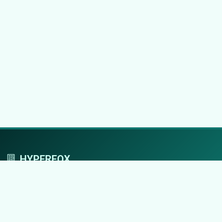
HYPERFOX
Tworzymy przestrzeń, w której marki grają
pierwszoplanowe role.