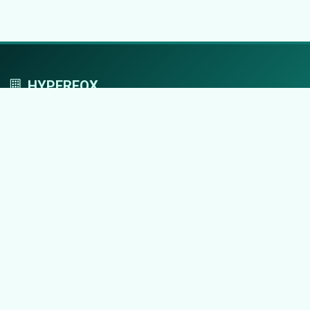
HYPERFOX
Tworzymy przestrzeń, w której marki grają
pierwszoplanowe role.
Nawigacja
Strona główna
Zaloguj się
Dodaj firmę
Przypomnij hasło