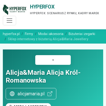
HYPERFOX
HYPERFOX: SCENARIUSZ RYNKU, KADRY MAREK
hyperfox.pl
Firmy
Moda i akcesoria
Biżuteria i zegarki
Sklep internetowy z biżuterią Alicja&Maria Jewellery
Alicja&Maria Alicja Król-
Romanowska
alicjamaria.pl