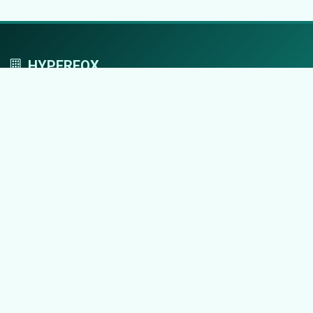
HYPERFOX
Tworzymy przestrzeń, w której marki grają
pierwszoplanowe role.
Nawigacja
Strona główna
Zaloguj się
Dodaj firmę
Przypomnij hasło
Blog