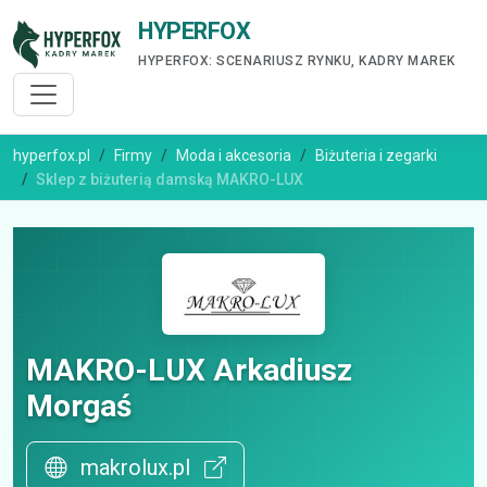
HYPERFOX
HYPERFOX: SCENARIUSZ RYNKU, KADRY MAREK
hyperfox.pl
Firmy
Moda i akcesoria
Biżuteria i zegarki
Sklep z biżuterią damską MAKRO-LUX
MAKRO-LUX Arkadiusz
Morgaś
makrolux.pl