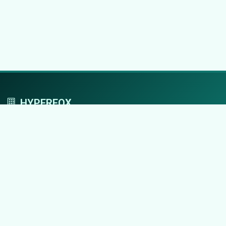
HYPERFOX
Tworzymy przestrzeń, w której marki grają
pierwszoplanowe role.
Nawigacja
Strona główna
Zaloguj się