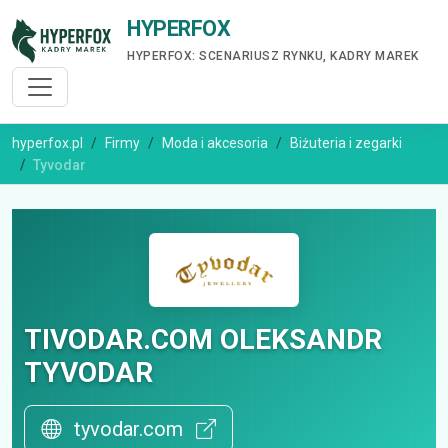
HYPERFOX
HYPERFOX: SCENARIUSZ RYNKU, KADRY MAREK
hyperfox.pl
Firmy
Moda i akcesoria
Biżuteria i zegarki
Tyvodar
TIVODAR.COM OLEKSANDR
TYVODAR
tyvodar.com