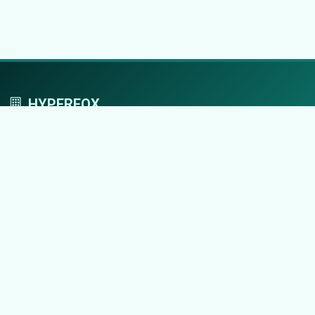
HYPERFOX
Tworzymy przestrzeń, w której marki grają
pierwszoplanowe role.
Nawigacja
Strona główna
Zaloguj się
Dodaj firmę
Przypomnij hasło