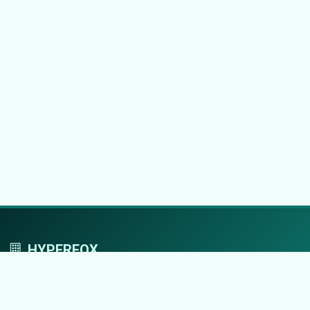
HYPERFOX
Tworzymy przestrzeń, w której marki grają
pierwszoplanowe role.