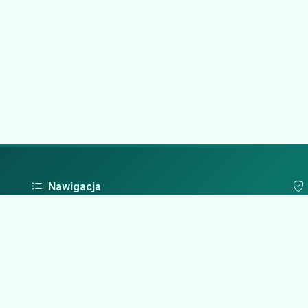
Nawigacja
Strona główna
Pol
Zaloguj się
Dodaj firmę
Przypomnij hasło