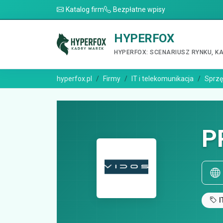
Katalog firm
Bezpłatne wpisy
HYPERFOX
HYPERFOX: SCENARIUSZ RYNKU, K
hyperfox.pl
Firmy
IT i telekomunikacja
Sprzęt
P
I