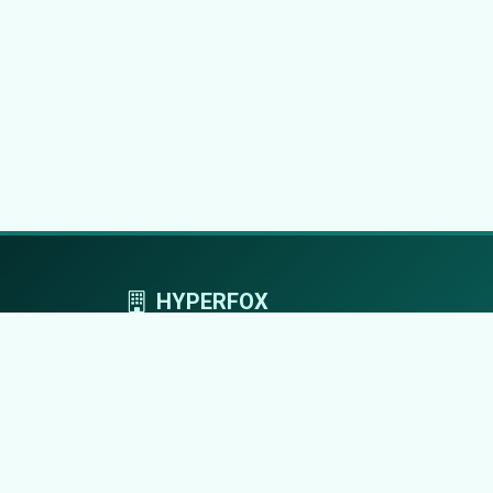
HYPERFOX
Tworzymy przestrzeń, w której marki grają
pierwszoplanowe role.