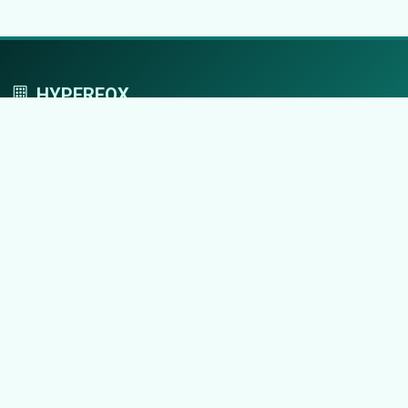
HYPERFOX
Tworzymy przestrzeń, w której marki grają
pierwszoplanowe role.
Nawigacja
Strona główna
Zaloguj się
Dodaj firmę
Przypomnij hasło
Blog