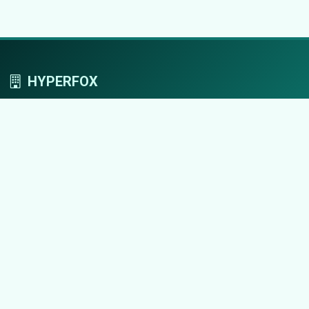
HYPERFOX
Tworzymy przestrzeń, w której marki grają
pierwszoplanowe role.
Nawigacja
Strona główna
Zaloguj się
Dodaj firmę
Przypomnij hasło