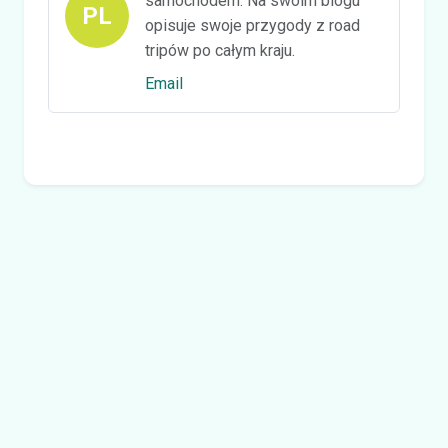
samochodem. Na swoim blogu
PL
opisuje swoje przygody z road
tripów po całym kraju.
Email