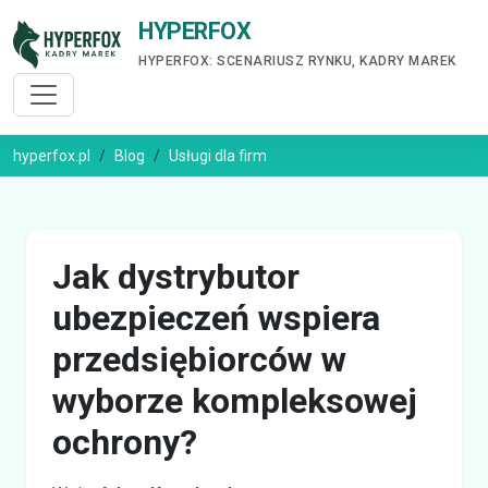
HYPERFOX
HYPERFOX: SCENARIUSZ RYNKU, KADRY MAREK
hyperfox.pl
Blog
Usługi dla firm
Jak dystrybutor
ubezpieczeń wspiera
przedsiębiorców w
wyborze kompleksowej
ochrony?