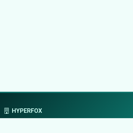
HYPERFOX
Tworzymy przestrzeń, w której marki grają
pierwszoplanowe role.