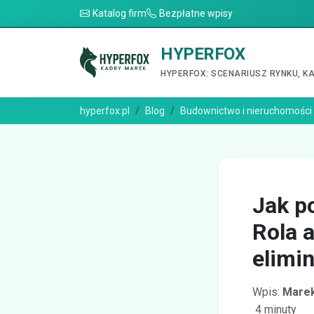
Katalog firm
Bezpłatne wpisy
HYPERFOX
HYPERFOX: SCENARIUSZ RYNKU, K
hyperfox.pl
Blog
Budownictwo i nieruchomości
Jak p
Rola 
elimi
Wpis:
Marek
4 minuty