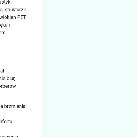
ustyki
j strukturze
 włókien PET
ęku i
om.
al
le biur,
sorberów
la brzmienia
mfortu
udnienia,