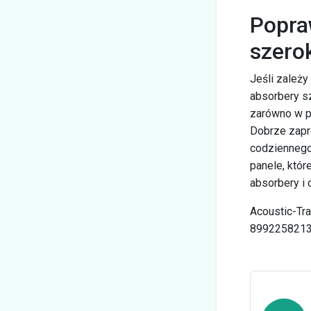
Popra
szer
Jeśli zależ
absorbery s
zarówno w pr
Dobrze zapro
codziennego 
panele, któ
absorbery i 
Acoustic-Tra
8992258213 