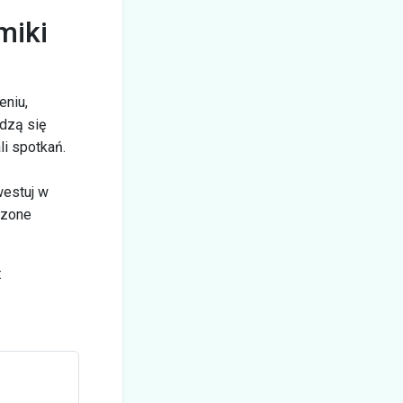
miki
eniu,
dzą się
li spotkań.
westuj w
dzone
: