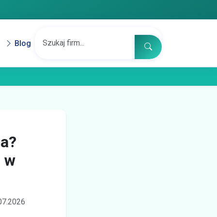
Blog
ia?
 w
.07.2026