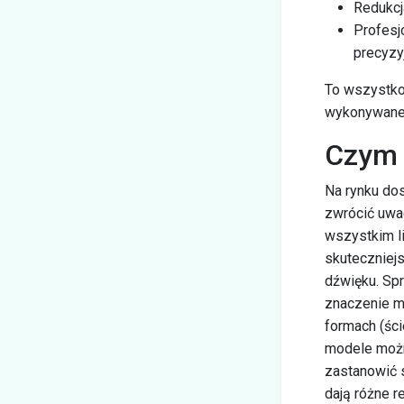
Redukcj
Profesj
precyzyj
To wszystko 
wykonywanej
Czym 
Na rynku do
zwrócić uwa
wszystkim li
skuteczniejs
dźwięku. Sp
znaczenie ma
formach (ści
modele możn
zastanowić s
dają różne r