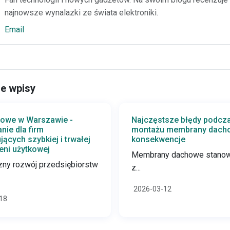
najnowsze wynalazki ze świata elektroniki.
Email
e wpisy
lowe w Warszawie -
Najczęstsze błędy podcz
nie dla firm
montażu membrany dachow
jących szybkiej i trwałej
konsekwencje
eni użytkowej
Membrany dachowe stanow
ny rozwój przedsiębiorstw
z...
2026-03-12
18