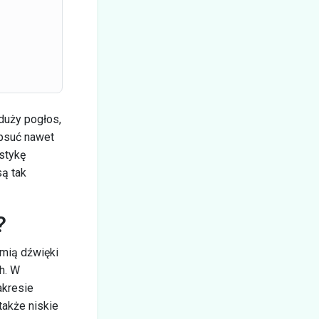
duży pogłos,
epsuć nawet
stykę
są tak
?
umią dźwięki
h. W
akresie
także niskie