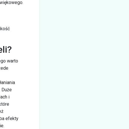
źwiękowego.
akość
li?
ego warto
zede
łaniania
, Duże
ach i
które
eż
Oba efekty
ie.