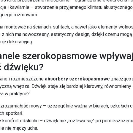
acje i kawiarnie – stworzenie przyjemnego klimatu akustycznego
jącego rozmowom.
 montować na ścianach, sufitach, a nawet jako elementy wolnos
e z nich ma nowoczesny, estetyczny design, dzięki czemu mogą 
cję dekoracyjną.
anele szerokopasmowe wpływaj
ć dźwięku?
ane i rozmieszczone
absorbery szerokopasmowe
znacząco 
yczną wnętrza. Dźwięk staje się bardziej klarowny, równomierny i
za w praktyce?
zrozumiałość mowy – szczególnie ważna w biurach, szkołach c
ch spotkań.
 komfort odsłuchu – dźwięk nie „rozlewa się” po pomieszczeniu
ie nie męczy ucha.