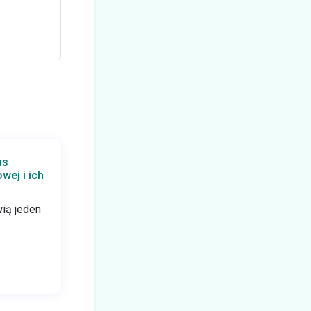
as
ej i ich
ią jeden