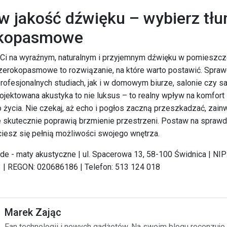
w jakość dźwięku – wybierz tłu
okopasmowe
y Ci na wyraźnym, naturalnym i przyjemnym dźwięku w pomieszcz
zerokopasmowe to rozwiązanie, na które warto postawić. Spraw
ofesjonalnych studiach, jak i w domowym biurze, salonie czy sa
jektowana akustyka to nie luksus – to realny wpływ na komfort
życia. Nie czekaj, aż echo i pogłos zaczną przeszkadzać, zain
re skutecznie poprawią brzmienie przestrzeni. Postaw na spraw
ciesz się pełnią możliwości swojego wnętrza.
de - maty akustyczne | ul. Spacerowa 13, 58-100 Świdnica | NIP
| REGON: 020686186 | Telefon: 513 124 018
Marek Zając
Fan technologii i nowych gadżetów. Na swoim blogu recenzuje