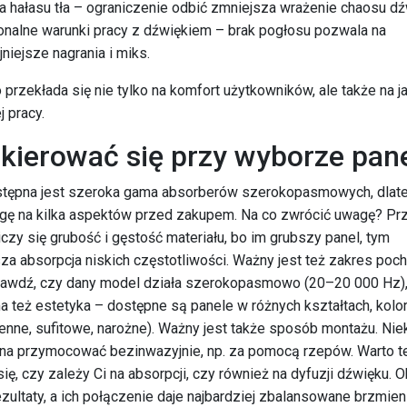
a hałasu tła – ograniczenie odbić zmniejsza wrażenie chaosu d
onalne warunki pracy z dźwiękiem – brak pogłosu pozwala na
niejsze nagrania i miks.
przekłada się nie tylko na komfort użytkowników, ale także na j
 pracy.
kierować się przy wyborze pane
stępna jest szeroka gama absorberów szerokopasmowych, dlat
gę na kilka aspektów przed zakupem. Na co zwrócić uwagę? Pr
czy się grubość i gęstość materiału, bo im grubszy panel, tym
za absorpcja niskich częstotliwości. Ważny jest też zakres poch
rawdź, czy dany model działa szerokopasmowo (20–20 000 Hz)
 też estetyka – dostępne są panele w różnych kształtach, kolor
enne, sufitowe, narożne). Ważny jest także sposób montażu. Nie
a przymocować bezinwazyjnie, np. za pomocą rzepów. Warto t
ię, czy zależy Ci na absorpcji, czy również na dyfuzji dźwięku. 
ezultaty, a ich połączenie daje najbardziej zbalansowane brzmien