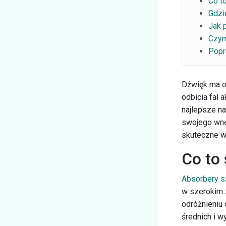
Co t
Gdzi
Jak 
Czym
Popr
Dźwięk ma o
odbicia fal 
najlepsze n
swojego wnę
skuteczne w 
Co to
Absorbery 
w szerokim z
odróżnieniu 
średnich i w