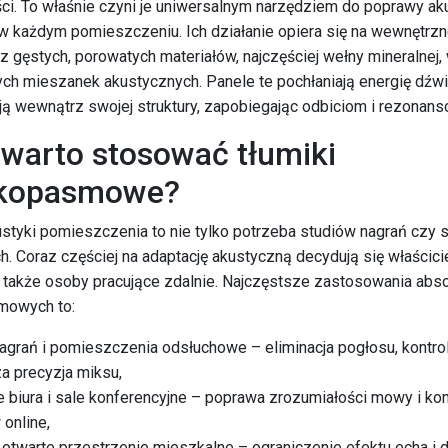
ci. To właśnie czyni je uniwersalnym narzędziem do poprawy ak
w każdym pomieszczeniu. Ich działanie opiera się na wewnętrzne
 gęstych, porowatych materiałów, najczęściej wełny mineralnej,
ych mieszanek akustycznych. Panele te pochłaniają energię dźwi
ją wewnątrz swojej struktury, zapobiegając odbiciom i rezonans
 warto stosować tłumiki
okopasmowe?
tyki pomieszczenia to nie tylko potrzeba studiów nagrań czy s
. Coraz częściej na adaptację akustyczną decydują się właścicie
 a także osoby pracujące zdalnie. Najczęstsze zastosowania ab
mowych to:
nagrań i pomieszczenia odsłuchowe – eliminacja pogłosu, kontro
za precyzja miksu,
biura i sale konferencyjne – poprawa zrozumiałości mowy i ko
online,
i otwarte przestrzenie mieszkalne – ograniczenie efektu echa i d