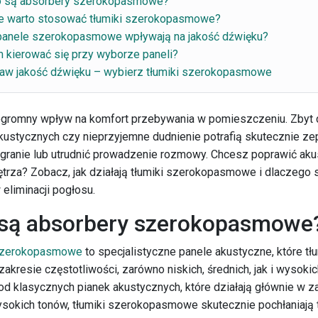
o są absorbery szerokopasmowe?
e warto stosować tłumiki szerokopasmowe?
panele szerokopasmowe wpływają na jakość dźwięku?
 kierować się przy wyborze paneli?
aw jakość dźwięku – wybierz tłumiki szerokopasmowe
gromny wpływ na komfort przebywania w pomieszczeniu. Zbyt 
akustycznych czy nieprzyjemne dudnienie potrafią skutecznie z
agranie lub utrudnić prowadzenie rozmowy. Chcesz poprawić aku
trza? Zobacz, jak działają tłumiki szerokopasmowe i dlaczego 
eliminacji pogłosu.
 są absorbery szerokopasmowe
szerokopasmowe
to specjalistyczne panele akustyczne, które tł
akresie częstotliwości, zarówno niskich, średnich, jak i wysokic
od klasycznych pianek akustycznych, które działają głównie w z
ysokich tonów, tłumiki szerokopasmowe skutecznie pochłaniają 