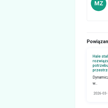
MZ
Powiązan
Hale sta
rozwiąza
potrzebu
przestrz
Dynamicz
w...
2026-03-