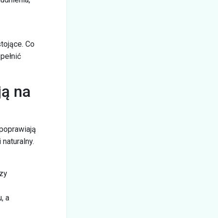
tojące. Co
pełnić
ą na
poprawiają
 naturalny.
zy
, a