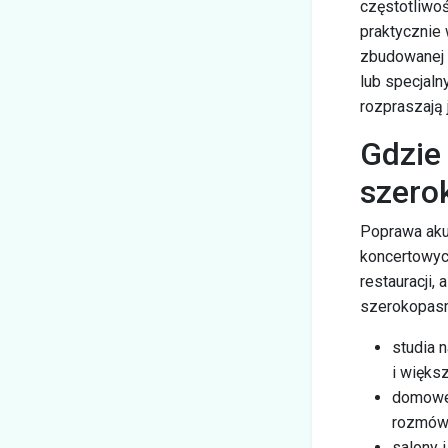
częstotliwoś
praktycznie 
zbudowanej z
lub specjaln
rozpraszają 
Gdzie
szer
Poprawa akus
koncertowych
restauracji,
szerokopas
studia 
i więks
domowe 
rozmów 
salony 