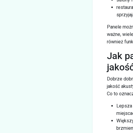
restaur
sprzyja
Panele można
ważne, wiel
również funk
Jak p
jakoś
Dobrze dobr
jakość akust
Co to oznac
Lepsza 
miejsca
Większy
brzmien