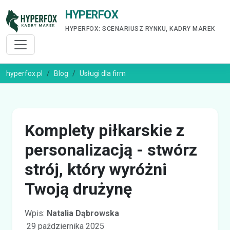
HYPERFOX
HYPERFOX: SCENARIUSZ RYNKU, KADRY MAREK
hyperfox.pl
Blog
Usługi dla firm
Komplety piłkarskie z
personalizacją - stwórz
strój, który wyróżni
Twoją drużynę
Wpis:
Natalia Dąbrowska
29 października 2025