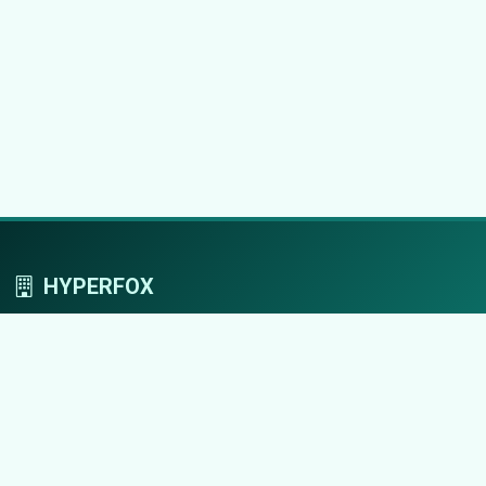
HYPERFOX
Tworzymy przestrzeń, w której marki grają
pierwszoplanowe role.
Nawigacja
Strona główna