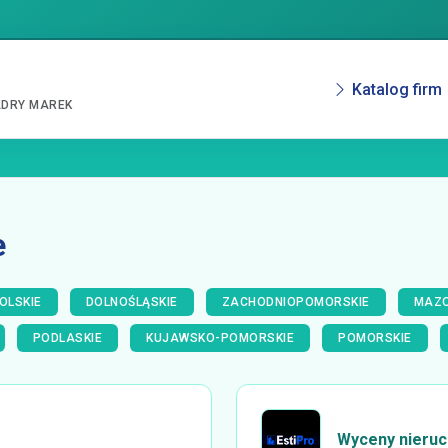
Katalog firm
ADRY MAREK
e
OLSKIE
DOLNOŚLĄSKIE
ZACHODNIOPOMORSKIE
MAZO
PODLASKIE
KUJAWSKO-POMORSKIE
POMORSKIE
Wyceny nieruch