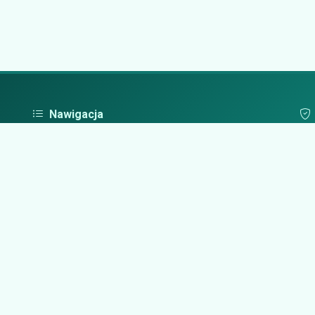
Nawigacja
Strona główna
Pol
Zaloguj się
Dodaj firmę
Przypomnij hasło
Blog
Kontakt