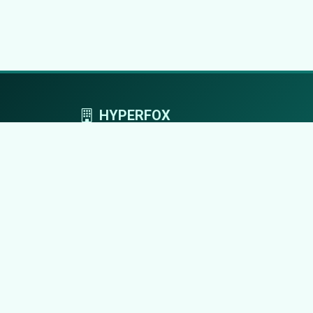
HYPERFOX
Tworzymy przestrzeń, w której marki grają
pierwszoplanowe role.