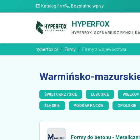
Katalog firm
Bezpłatne wpisy
HYPERFOX
HYPERFOX: SCENARIUSZ RYNKU, K
hyperfox.pl
Firmy
Firmy z województwa
Warmińsko-mazurski
ŚWIĘTOKRZYSKIE
LUBUSKIE
WIELKOP
ŚLĄSKIE
PODKARPACKIE
OPOLSKIE
Formy do betonu - Metaliczni