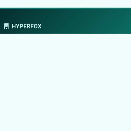
HYPERFOX
Tworzymy przestrzeń, w której marki grają
pierwszoplanowe role.
Nawigacja
Strona główna
Zaloguj się
Dodaj firmę
Przypomnij hasło
Blog