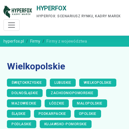
HYPERFOX
HYPERFOX: SCENARIUSZ RYNKU, KADRY MAREK
hyperfox.pl
Firmy
Firmy z województwa
Wielkopolskie
ŚWIĘTOKRZYSKIE
LUBUSKIE
WIELKOPOLSKIE
DOLNOŚLĄSKIE
ZACHODNIOPOMORSKIE
MAZOWIECKIE
ŁÓDZKIE
MAŁOPOLSKIE
ŚLĄSKIE
PODKARPACKIE
OPOLSKIE
PODLASKIE
KUJAWSKO-POMORSKIE