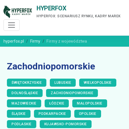
HYPERFOX
HYPERFOX: SCENARIUSZ RYNKU, KADRY MAREK
hyperfox.pl
Firmy
Firmy z województwa
Zachodniopomorskie
ŚWIĘTOKRZYSKIE
LUBUSKIE
WIELKOPOLSKIE
DOLNOŚLĄSKIE
ZACHODNIOPOMORSKIE
MAZOWIECKIE
ŁÓDZKIE
MAŁOPOLSKIE
ŚLĄSKIE
PODKARPACKIE
OPOLSKIE
PODLASKIE
KUJAWSKO-POMORSKIE