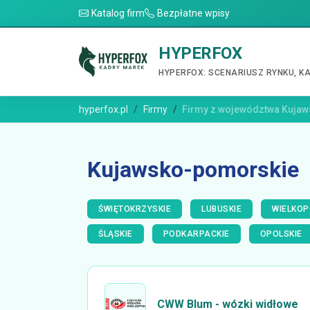
Katalog firm
Bezpłatne wpisy
HYPERFOX
HYPERFOX: SCENARIUSZ RYNKU, K
hyperfox.pl
Firmy
Firmy z województwa Kuja
Kujawsko-pomorskie
ŚWIĘTOKRZYSKIE
LUBUSKIE
WIELKOP
ŚLĄSKIE
PODKARPACKIE
OPOLSKIE
CWW Blum - wózki widłowe