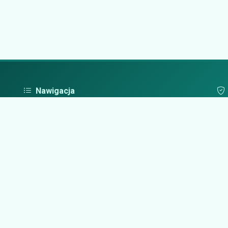
Nawigacja
Strona główna
Pol
Zaloguj się
Dodaj firmę
Przypomnij hasło
Blog
Kontakt