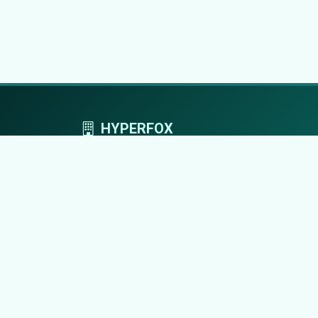
HYPERFOX
Tworzymy przestrzeń, w której marki grają
pierwszoplanowe role.