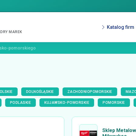
Katalog firm
ADRY MAREK
wsko-pomorskiego
OLSKIE
DOLNOŚLĄSKIE
ZACHODNIOPOMORSKIE
MAZO
PODLASKIE
KUJAWSKO-POMORSKIE
POMORSKIE
Sklep Metalowi