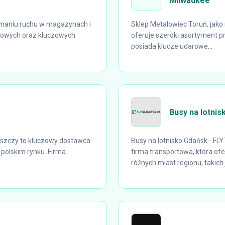
Milwaukee
maniu ruchu w magazynach i
Sklep Metalowiec Toruń, jak
łowych oraz kluczowych
oferuje szeroki asortyment pr
posiada klucze udarowe...
Busy na lotni
oszczy to kluczowy dostawca
Busy na lotnisko Gdańsk - FL
polskim rynku. Firma
firma transportowa, która o
różnych miast regionu, takich j