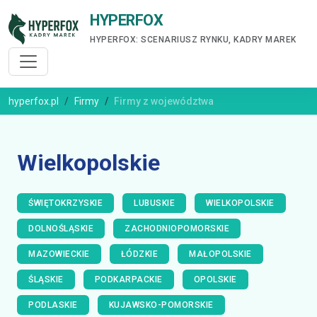
HYPERFOX
HYPERFOX: SCENARIUSZ RYNKU, KADRY MAREK
hyperfox.pl
Firmy
Firmy z województwa
Wielkopolskie
ŚWIĘTOKRZYSKIE
LUBUSKIE
WIELKOPOLSKIE
DOLNOŚLĄSKIE
ZACHODNIOPOMORSKIE
MAZOWIECKIE
ŁÓDZKIE
MAŁOPOLSKIE
ŚLĄSKIE
PODKARPACKIE
OPOLSKIE
PODLASKIE
KUJAWSKO-POMORSKIE