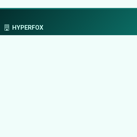
HYPERFOX
Tworzymy przestrzeń, w której marki grają
pierwszoplanowe role.
Nawigacja
Strona główna
Zaloguj się
Dodaj firmę
Przypomnij hasło
Blog