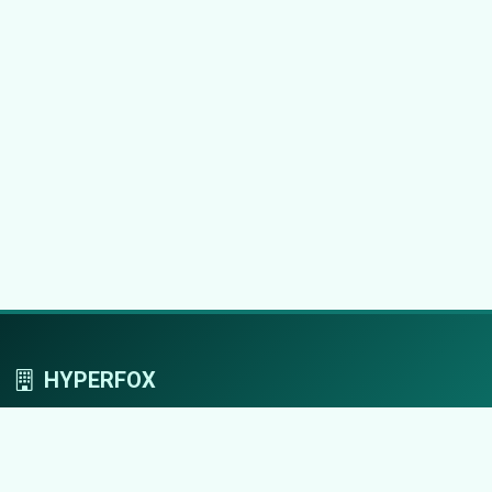
HYPERFOX
Tworzymy przestrzeń, w której marki grają
pierwszoplanowe role.