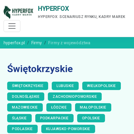
HYPERFOX
HYPERFOX: SCENARIUSZ RYNKU, KADRY MAREK
hyperfox.pl
Firmy
Firmy z województwa
Świętokrzyskie
ŚWIĘTOKRZYSKIE
LUBUSKIE
WIELKOPOLSKIE
DOLNOŚLĄSKIE
ZACHODNIOPOMORSKIE
MAZOWIECKIE
ŁÓDZKIE
MAŁOPOLSKIE
ŚLĄSKIE
PODKARPACKIE
OPOLSKIE
PODLASKIE
KUJAWSKO-POMORSKIE