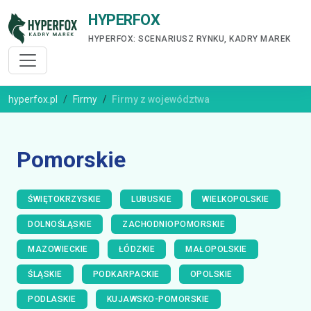
HYPERFOX
HYPERFOX: SCENARIUSZ RYNKU, KADRY MAREK
hyperfox.pl
Firmy
Firmy z województwa
Pomorskie
ŚWIĘTOKRZYSKIE
LUBUSKIE
WIELKOPOLSKIE
DOLNOŚLĄSKIE
ZACHODNIOPOMORSKIE
MAZOWIECKIE
ŁÓDZKIE
MAŁOPOLSKIE
ŚLĄSKIE
PODKARPACKIE
OPOLSKIE
PODLASKIE
KUJAWSKO-POMORSKIE