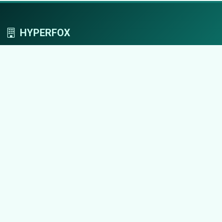
HYPERFOX
Tworzymy przestrzeń, w której marki grają
pierwszoplanowe role.
Nawigacja
Strona główna
Zaloguj się
Dodaj firmę
Przypomnij hasło
Blog
Kontakt