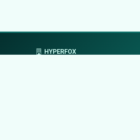
HYPERFOX
Tworzymy przestrzeń, w której marki grają
pierwszoplanowe role.