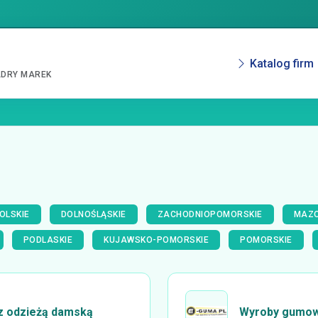
Katalog firm
ADRY MAREK
OLSKIE
DOLNOŚLĄSKIE
ZACHODNIOPOMORSKIE
MAZO
PODLASKIE
KUJAWSKO-POMORSKIE
POMORSKIE
 z odzieżą damską
Wyroby gumowe