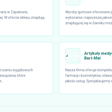
owany w Zapałowie,
Wyroby gumowe oferowane prz
ej. W ofercie sklepu znajdują
wykonania i najwyższej jakoś
znajdującej się w Sanoku moż
Artykuły medyc
Bart-Mal
arczaniu wyjątkowych
Nasza firma oferuje komplek
związania, które
farmacji i kosmetyków, stawi
...
jakość usług. Specjalizujemy si