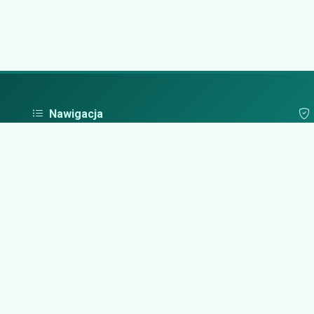
Nawigacja
Strona główna
Pol
Zaloguj się
Dodaj firmę
Przypomnij hasło
Blog
Kontakt