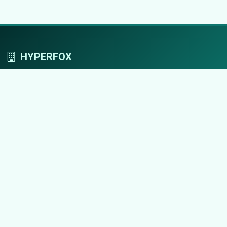
HYPERFOX
Tworzymy przestrzeń, w której marki grają
pierwszoplanowe role.
Nawigacja
Strona główna
Zaloguj się
Dodaj firmę
Przypomnij hasło
Blog