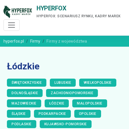
HYPERFOX
HYPERFOX: SCENARIUSZ RYNKU, KADRY MAREK
hyperfox.pl
Firmy
Firmy z województwa
Łódzkie
ŚWIĘTOKRZYSKIE
LUBUSKIE
WIELKOPOLSKIE
DOLNOŚLĄSKIE
ZACHODNIOPOMORSKIE
MAZOWIECKIE
ŁÓDZKIE
MAŁOPOLSKIE
ŚLĄSKIE
PODKARPACKIE
OPOLSKIE
PODLASKIE
KUJAWSKO-POMORSKIE