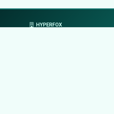
HYPERFOX
Tworzymy przestrzeń, w której marki grają
pierwszoplanowe role.