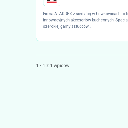
Firma ATARDEX z siedzibą w Łowkowicach to lide
innowacyjnych akcesoriów kuchennych. Specjal
szerokiej gamy sztućców...
1 - 1 z 1 wpisów