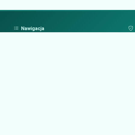
Nawigacja
Strona główna
Pol
Zaloguj się
Dodaj firmę
Przypomnij hasło
Blog
Kontakt
Mapa strony