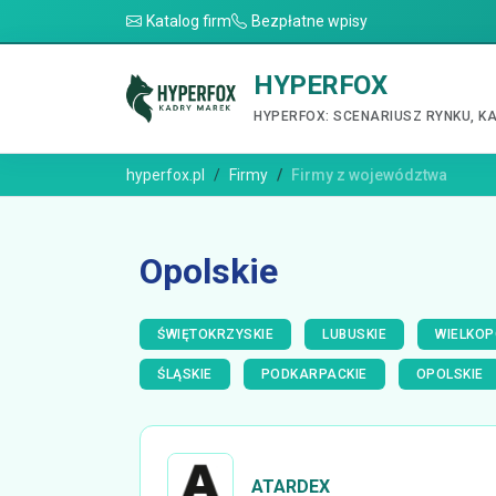
Katalog firm
Bezpłatne wpisy
HYPERFOX
HYPERFOX: SCENARIUSZ RYNKU, K
hyperfox.pl
Firmy
Firmy z województwa
Opolskie
ŚWIĘTOKRZYSKIE
LUBUSKIE
WIELKOP
ŚLĄSKIE
PODKARPACKIE
OPOLSKIE
ATARDEX