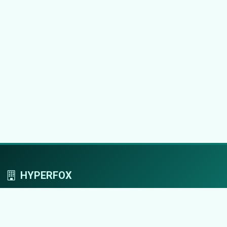
HYPERFOX
Tworzymy przestrzeń, w której marki grają
pierwszoplanowe role.