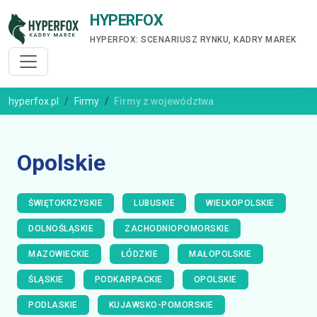
HYPERFOX
HYPERFOX: SCENARIUSZ RYNKU, KADRY MAREK
hyperfox.pl
Firmy
Firmy z województwa
Opolskie
ŚWIĘTOKRZYSKIE
LUBUSKIE
WIELKOPOLSKIE
DOLNOŚLĄSKIE
ZACHODNIOPOMORSKIE
MAZOWIECKIE
ŁÓDZKIE
MAŁOPOLSKIE
ŚLĄSKIE
PODKARPACKIE
OPOLSKIE
PODLASKIE
KUJAWSKO-POMORSKIE