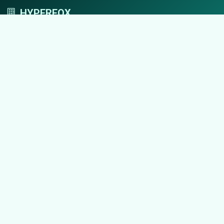
HYPERFOX
Tworzymy przestrzeń, w której marki grają
pierwszoplanowe role.
Nawigacja
Strona główna
Zaloguj się
Dodaj firmę
Przypomnij hasło
Blog
Kontakt
Mapa strony