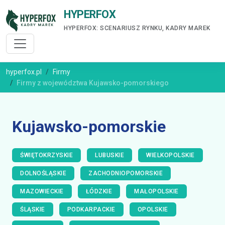
HYPERFOX
HYPERFOX: SCENARIUSZ RYNKU, KADRY MAREK
hyperfox.pl
Firmy
Firmy z województwa Kujawsko-pomorskiego
Kujawsko-pomorskie
ŚWIĘTOKRZYSKIE
LUBUSKIE
WIELKOPOLSKIE
DOLNOŚLĄSKIE
ZACHODNIOPOMORSKIE
MAZOWIECKIE
ŁÓDZKIE
MAŁOPOLSKIE
ŚLĄSKIE
PODKARPACKIE
OPOLSKIE