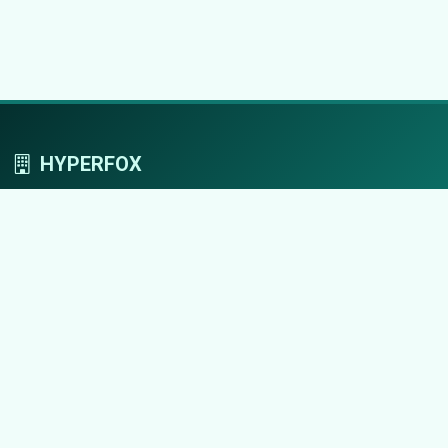
HYPERFOX
Tworzymy przestrzeń, w której marki grają
pierwszoplanowe role.
Nawigacja
Strona główna
Zaloguj się
Dodaj firmę