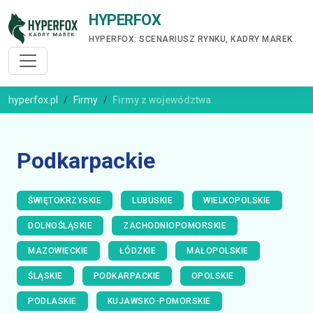
HYPERFOX
HYPERFOX: SCENARIUSZ RYNKU, KADRY MAREK
hyperfox.pl
Firmy
Firmy z województwa
Podkarpackie
ŚWIĘTOKRZYSKIE
LUBUSKIE
WIELKOPOLSKIE
DOLNOŚLĄSKIE
ZACHODNIOPOMORSKIE
MAZOWIECKIE
ŁÓDZKIE
MAŁOPOLSKIE
ŚLĄSKIE
PODKARPACKIE
OPOLSKIE
PODLASKIE
KUJAWSKO-POMORSKIE