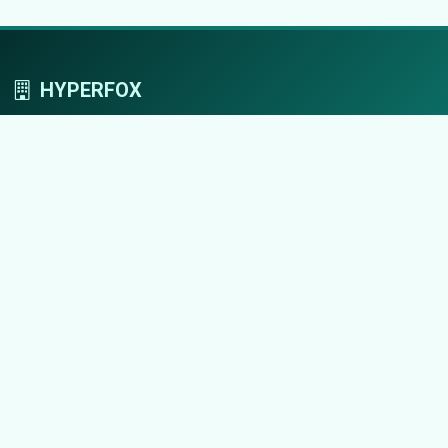
HYPERFOX
Tworzymy przestrzeń, w której marki grają
pierwszoplanowe role.
Nawigacja
Strona główna
Zaloguj się
Dodaj firmę
Przypomnij hasło
Blog