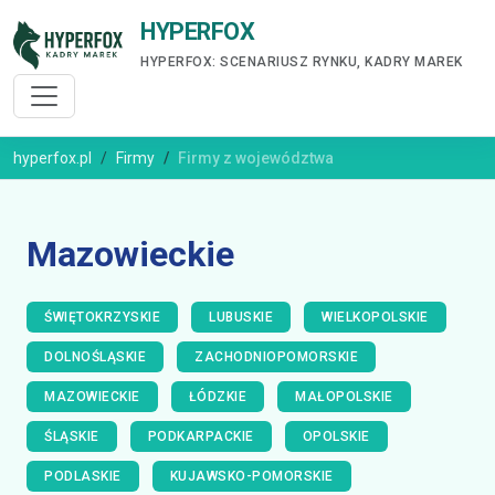
HYPERFOX
HYPERFOX: SCENARIUSZ RYNKU, KADRY MAREK
hyperfox.pl
Firmy
Firmy z województwa
Mazowieckie
ŚWIĘTOKRZYSKIE
LUBUSKIE
WIELKOPOLSKIE
DOLNOŚLĄSKIE
ZACHODNIOPOMORSKIE
MAZOWIECKIE
ŁÓDZKIE
MAŁOPOLSKIE
ŚLĄSKIE
PODKARPACKIE
OPOLSKIE
PODLASKIE
KUJAWSKO-POMORSKIE