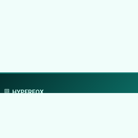
HYPERFOX
Tworzymy przestrzeń, w której marki grają
pierwszoplanowe role.
Nawigacja