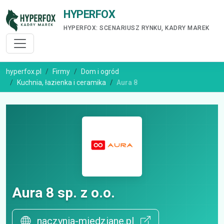
HYPERFOX
HYPERFOX: SCENARIUSZ RYNKU, KADRY MAREK
hyperfox.pl
Firmy
Dom i ogród
Kuchnia, łazienka i ceramika
Aura 8
Aura 8 sp. z o.o.
naczynia-miedziane.pl