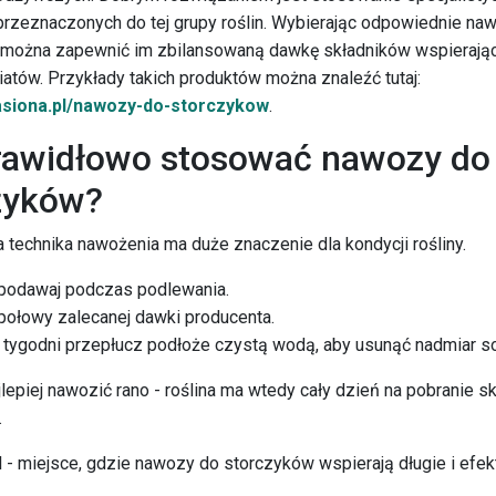
przeznaczonych do tej grupy roślin. Wybierając odpowiednie na
 można zapewnić im zbilansowaną dawkę składników wspierają
wiatów. Przykłady takich produktów można znaleźć tutaj:
nasiona.pl/nawozy-do-storczykow
.
rawidłowo stosować nawozy do
zyków?
technika nawożenia ma duże znaczenie dla kondycji rośliny.
odawaj podczas podlewania.
połowy zalecanej dawki producenta.
a tygodni przepłucz podłoże czystą wodą, aby usunąć nadmiar so
jlepiej nawozić rano - roślina ma wtedy cały dzień na pobranie s
.
 - miejsce, gdzie nawozy do storczyków wspierają długie i efe