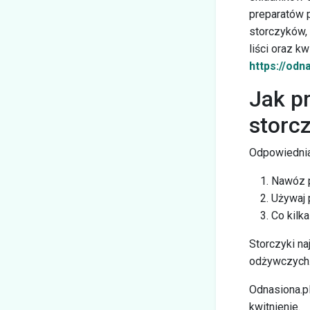
preparatów 
storczyków,
liści oraz k
https://od
Jak p
storc
Odpowiednia 
Nawóz p
Używaj 
Co kilk
Storczyki na
odżywczych
Odnasiona.pl
kwitnienie.