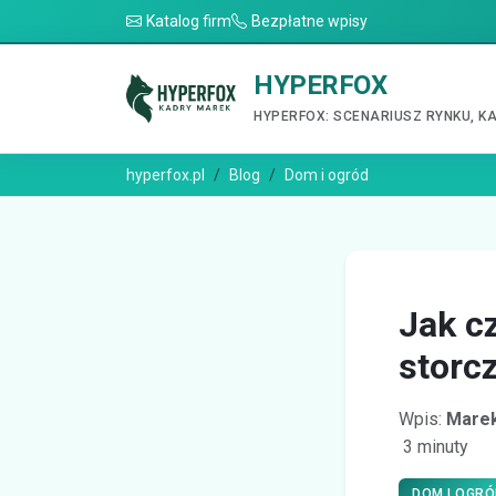
Katalog firm
Bezpłatne wpisy
HYPERFOX
HYPERFOX: SCENARIUSZ RYNKU, K
hyperfox.pl
Blog
Dom i ogród
Jak c
storc
Wpis:
Marek
3 minuty
DOM I OGRÓ