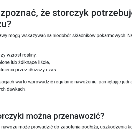
ozpoznać, że storczyk potrzebuj
zu?
jawy mogą wskazywać na niedobór składników pokarmowych. Na
zy wzrost rośliny,
lone lub żółknące liście,
itnienia przez dłuższy czas.
uacjach warto wprowadzić regularne nawożenie, pamiętając jedn
ch dawkach.
orczyki można przenawozić?
r nawozu może prowadzić do zasolenia podłoża, uszkodzenia ko