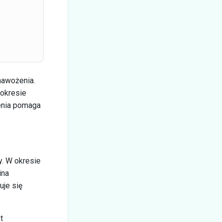
nawożenia.
 okresie
enia pomaga
y. W okresie
ina
uje się
t