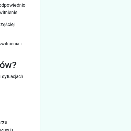
 odpowiednio
itnienie.
zęściej.
witnienia i
ków?
 sytuacjach
arze
cznych