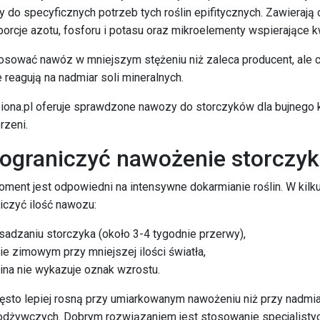
do specyficznych potrzeb tych roślin epifitycznych. Zawierają
orcje azotu, fosforu i potasu oraz mikroelementy wspierające kw
stosować nawóz w mniejszym stężeniu niż zaleca producent, ale c
e reagują na nadmiar soli mineralnych.
iona.pl oferuje sprawdzone nawozy do storczyków dla bujnego k
rzeni.
 ograniczyć nawożenie storczy
ment jest odpowiedni na intensywne dokarmianie roślin. W kilku
iczyć ilość nawozu:
sadzaniu storczyka (około 3-4 tygodnie przerwy),
ie zimowym przy mniejszej ilości światła,
lina nie wykazuje oznak wzrostu.
zęsto lepiej rosną przy umiarkowanym nawożeniu niż przy nadmi
odżywczych. Dobrym rozwiązaniem jest stosowanie specjalisty