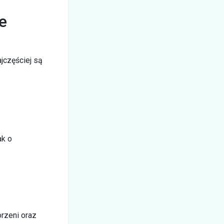
e
jczęściej są
ak o
rzeni oraz