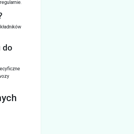
egularnie.
?
 składników
 do
pecyficzne
awozy
nych