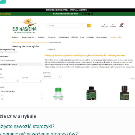
ziesz w artykule
często nawozić storczyki?
y ograniczyć nawożenie storczyków?