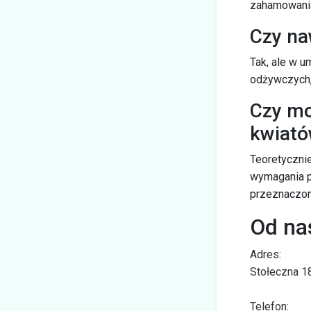
zahamowania 
Czy na
Tak, ale w u
odżywczych,
Czy mo
kwiat
Teoretycznie
wymagania p
przeznaczone
Od na
Adres:
Stołeczna 1
Telefon: