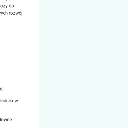
wozy do
cych rozwój
li.
kładników
ktowne