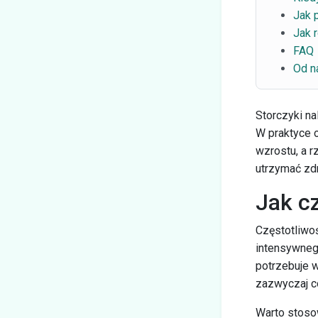
Jak 
Jak 
FAQ
Od n
Storczyki na
W praktyce o
wzrostu, a 
utrzymać zdr
Jak c
Częstotliwo
intensywnego
potrzebuje 
zazwyczaj co
Warto stoso