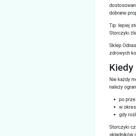
dostosowany 
dobrane prop
Tip: lepiej 
Storczyki źl
Sklep Odnas
zdrowych ko
Kiedy
Nie każdy mo
należy ogran
po prze
w okres
gdy roś
Storczyki c
składników 