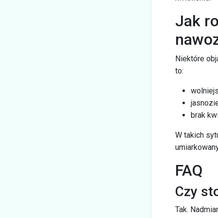
Jak r
nawo
Niektóre ob
to:
wolniejs
jasnozie
brak kw
W takich syt
umiarkowany
FAQ
Czy st
Tak. Nadmia