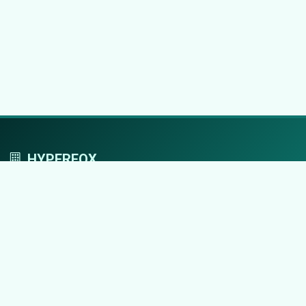
HYPERFOX
Tworzymy przestrzeń, w której marki grają
pierwszoplanowe role.
Nawigacja
Strona główna
Zaloguj się