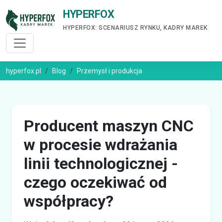
HYPERFOX
HYPERFOX: SCENARIUSZ RYNKU, KADRY MAREK
hyperfox.pl
Blog
Przemysł i produkcja
Producent maszyn CNC
w procesie wdrażania
linii technologicznej -
czego oczekiwać od
współpracy?