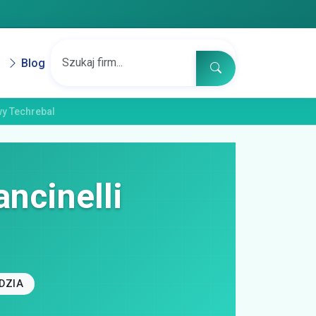
Blog
wy Techrebal
ncinelli
DZIA