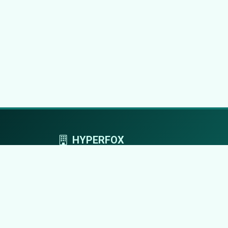
HYPERFOX
Tworzymy przestrzeń, w której marki grają
pierwszoplanowe role.