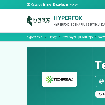
Katalog firm
Bezpłatne wpisy
HYPERFOX
HYPERFOX: SCENARIUSZ RYNKU, K
hyperfox.pl
Firmy
Przemysł i produkcja
Narz
T