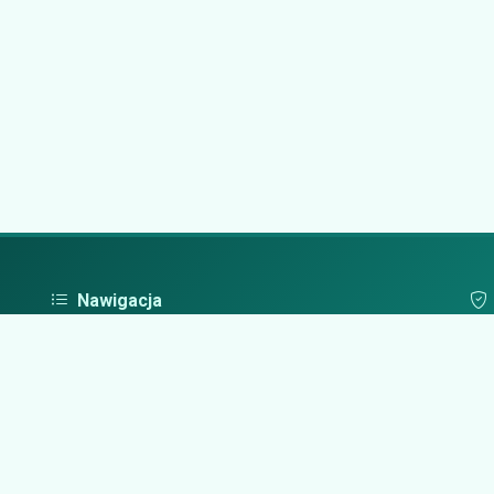
Nawigacja
Strona główna
Pol
Zaloguj się
Dodaj firmę
Przypomnij hasło