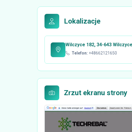
Lokalizacje
Wilczyce 182, 34-643 Wilczyc
Telefon:
+48662121650
Zrzut ekranu strony