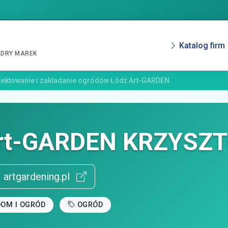
Katalog firm
ADRY MAREK
jektowanie i zakładanie ogródów Łódź Art-GARDEN
rt-GARDEN KRZYSZT
artgardening.pl
DOM I OGRÓD
OGRÓD