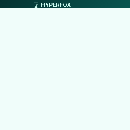
HYPERFOX
Tworzymy przestrzeń, w której marki grają
pierwszoplanowe role.
© 2026 HYPERFOX. Wszelkie prawa zastrzeżone.