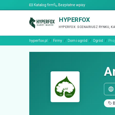
Katalog firm
Bezpłatne wpisy
HYPERFOX
HYPERFOX: SCENARIUSZ RYNKU, K
hyperfox.pl
Firmy
Dom i ogród
Ogród
Pro
A