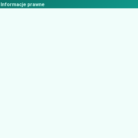
Informacje prawne
ityka prywatności
estrzeń, w której marki grają pierwszoplanowe role.