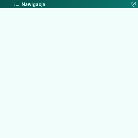
Nawigacja
Strona główna
Pol
Zaloguj się
Dodaj firmę
Przypomnij hasło
Blog
Kontakt
Mapa strony
Tworzymy prz