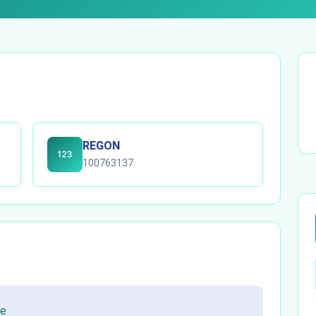
REGON
100763137
ie