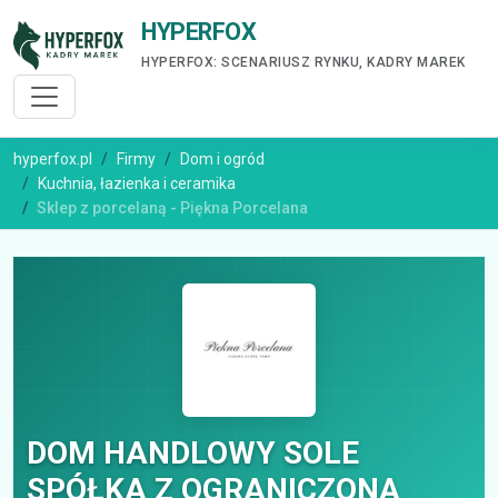
HYPERFOX
HYPERFOX: SCENARIUSZ RYNKU, KADRY MAREK
hyperfox.pl
Firmy
Dom i ogród
Kuchnia, łazienka i ceramika
Sklep z porcelaną - Piękna Porcelana
DOM HANDLOWY SOLE
SPÓŁKA Z OGRANICZONĄ