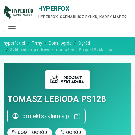
HYPERFOX
HYPERFOX: SCENARIUSZ RYNKU, KADRY MAREK
hyperfox.pl
Firmy
Dom i ogród
Ogród
Szklarnie ogrodowe z montażem | Projekt Szklarnia
TOMASZ LEBIODA PS128
projektszklarnia.pl
DOM I OGRÓD
OGRÓD