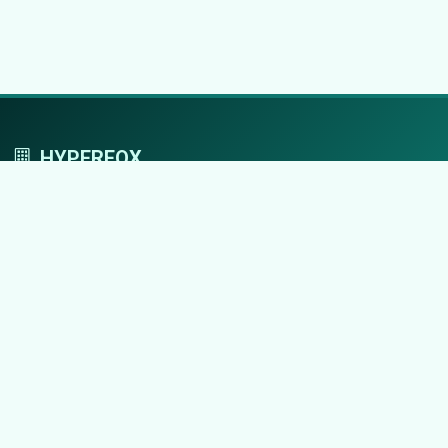
HYPERFOX
Tworzymy przestrzeń, w której marki grają
pierwszoplanowe role.
Nawigacja
Strona główna
Zaloguj się
Dodaj firmę