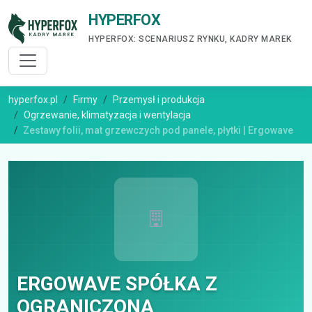
HYPERFOX
HYPERFOX: SCENARIUSZ RYNKU, KADRY MAREK
hyperfox.pl
Firmy
Przemysł i produkcja
Ogrzewanie, klimatyzacja i wentylacja
Zestawy folii, mat grzewczych pod panele, płytki | Ergowave
ERGOWAVE SPÓŁKA Z
OGRANICZONĄ