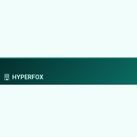
HYPERFOX
Tworzymy przestrzeń, w której marki grają
pierwszoplanowe role.
Nawigacja
Strona główna